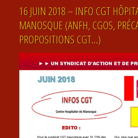
16 JUIN 2018 – INFO CGT HÔPIT
MANOSQUE (ANFH, CGOS, PRÉCA
PROPOSITIONS CGT…)