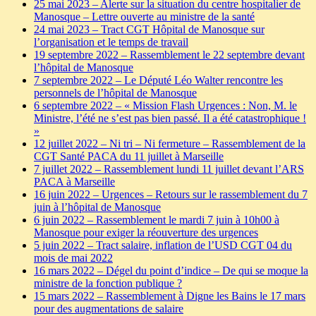
25 mai 2023 – Alerte sur la situation du centre hospitalier de
Manosque – Lettre ouverte au ministre de la santé
24 mai 2023 – Tract CGT Hôpital de Manosque sur
l’organisation et le temps de travail
19 septembre 2022 – Rassemblement le 22 septembre devant
l’hôpital de Manosque
7 septembre 2022 – Le Député Léo Walter rencontre les
personnels de l’hôpital de Manosque
6 septembre 2022 – « Mission Flash Urgences : Non, M. le
Ministre, l’été ne s’est pas bien passé. Il a été catastrophique !
»
12 juillet 2022 – Ni tri – Ni fermeture – Rassemblement de la
CGT Santé PACA du 11 juillet à Marseille
7 juillet 2022 – Rassemblement lundi 11 juillet devant l’ARS
PACA à Marseille
16 juin 2022 – Urgences – Retours sur le rassemblement du 7
juin à l’hôpital de Manosque
6 juin 2022 – Rassemblement le mardi 7 juin à 10h00 à
Manosque pour exiger la réouverture des urgences
5 juin 2022 – Tract salaire, inflation de l’USD CGT 04 du
mois de mai 2022
16 mars 2022 – Dégel du point d’indice – De qui se moque la
ministre de la fonction publique ?
15 mars 2022 – Rassemblement à Digne les Bains le 17 mars
pour des augmentations de salaire