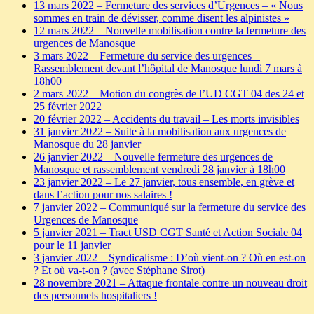
13 mars 2022 – Fermeture des services d’Urgences – « Nous
sommes en train de dévisser, comme disent les alpinistes »
12 mars 2022 – Nouvelle mobilisation contre la fermeture des
urgences de Manosque
3 mars 2022 – Fermeture du service des urgences –
Rassemblement devant l’hôpital de Manosque lundi 7 mars à
18h00
2 mars 2022 – Motion du congrès de l’UD CGT 04 des 24 et
25 février 2022
20 février 2022 – Accidents du travail – Les morts invisibles
31 janvier 2022 – Suite à la mobilisation aux urgences de
Manosque du 28 janvier
26 janvier 2022 – Nouvelle fermeture des urgences de
Manosque et rassemblement vendredi 28 janvier à 18h00
23 janvier 2022 – Le 27 janvier, tous ensemble, en grève et
dans l’action pour nos salaires !
7 janvier 2022 – Communiqué sur la fermeture du service des
Urgences de Manosque
5 janvier 2021 – Tract USD CGT Santé et Action Sociale 04
pour le 11 janvier
3 janvier 2022 – Syndicalisme : D’où vient-on ? Où en est-on
? Et où va-t-on ? (avec Stéphane Sirot)
28 novembre 2021 – Attaque frontale contre un nouveau droit
des personnels hospitaliers !