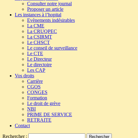
Consulter notre journal
Proposer un article
Les instances à l’hopital
Evènements indésirables
La CME
La CRUQPEC
La CSIRMT
Le CHSCT
Le conseil de surveillance
Le CTE
Le Directeur
Le directoire
Les CAP
Vos droits
Carrière
CGOS
CONGES
Formation
Le droit de grève
NBI
PRIME DE SERVICE
RETRAITE
Contact
Rechercher :